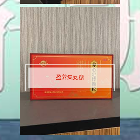
盈养集氨糖